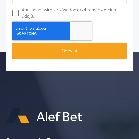
Ano, souhlasím se zásadami ochrany osobních
údajů.
Odeslat