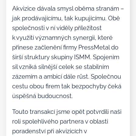
Akvizice dávala smysl oběma stranám –
jak prodávajícímu, tak kupujícímu. Obě
společnosti v ní viděly příležitost
k využití významných synergií, které
přinese začlenění firmy PressMetal do
širší struktury skupiny ISMM. Spojením
sil vzniká silnější celek se stabilním
zázemím a ambicí dále růst. Společnou
cestu obou firem tak bezpochyby čeká
úspěšná budoucnost.
Touto transakcí jsme opět potvrdili naši
roli spolehlivého partnera v oblasti
poradenství při akvizicích v